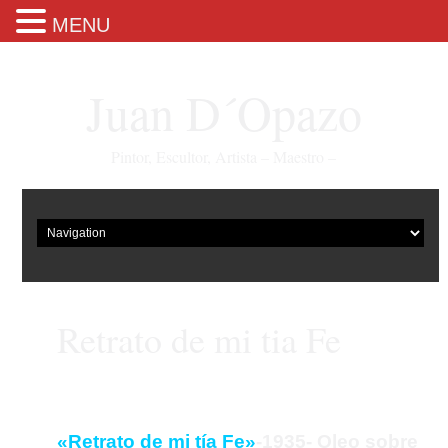
MENU
Juan D´Opazo
Pintor, Escultor, Artista – Maestro –
Retrato de mi tia Fe
«Retrato de mi tía Fe»
-1935- Oleo sobre