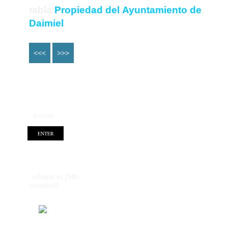
tabla.
Propiedad del
Ayuntamiento de
Daimiel
<<<
>>>
xelonte.es [Mis
cuadros]