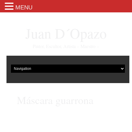
MENU
Juan D´Opazo
Pintor, Escultor, Artista – Maestro –
Máscara guarrona