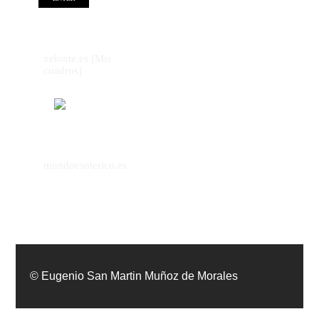
xelonte.es [Mis
cuadros]
mundoesoterico.es
© Eugenio San Martin Muñoz de Morales