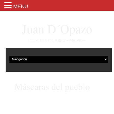
MENU
Juan D´Opazo
Pintor, Escultor, Artista – Maestro –
Máscaras del pueblo