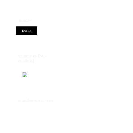
xelonte.es [Mis
cuadros]
mundoesoterico.es